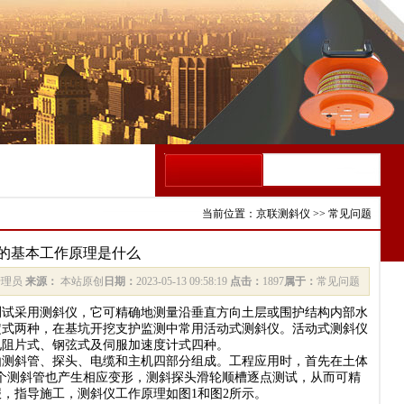
当前位置
：
京联测斜仪
>>
常见问题
的基本工作原理是什么
管理员
来源：
本站原创
日期：
2023-05-13 09:58:19
点击：
1897
属于：
常见问题
测试采用测斜仪，它可精确地测量沿垂直方向土层或围护结构内部水
定式两种，在基坑开挖支护监测中常用活动式测斜仪。活动式测斜仪
电阻片式、钢弦式及伺服加速度计式四种。
斜管、探头、电缆和主机四部分组成。工程应用时，首先在土体
，整个测斜管也产生相应变形，测斜探头滑轮顺槽逐点测试，从而可精
，指导施工，测斜仪工作原理如图1和图2所示。